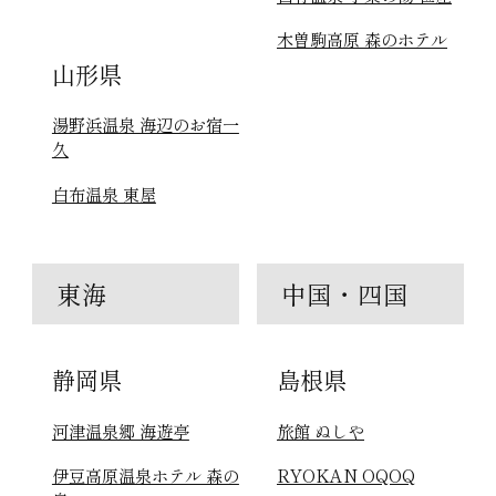
木曽駒高原 森のホテル
山形県
湯野浜温泉 海辺のお宿一
久
白布温泉 東屋
東海
中国・四国
静岡県
島根県
河津温泉郷 海遊亭
旅館 ぬしや
伊豆高原温泉ホテル 森の
RYOKAN OQOQ