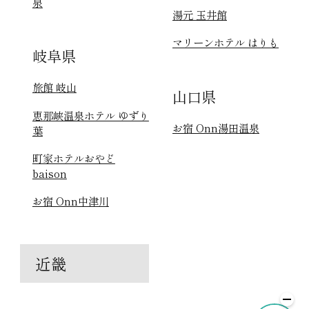
泉
湯元 玉井館
マリーンホテル はりも
岐阜県
旅館 岐山
山口県
恵那峡温泉ホテル ゆずり
お宿 Onn湯田温泉
葉
町家ホテルおやど
baison
お宿 Onn中津川
近畿