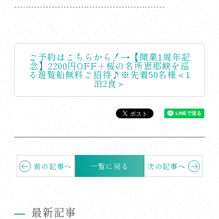
----------------------------------------------------
ご予約はこちらから！→【開業1周年記
念】2200円OFF＋桜の名所恵那峡を巡
る遊覧船無料ご招待♪※先着50名様＜1
泊2食＞
前の記事へ
一覧に戻る
次の記事へ
最新記事