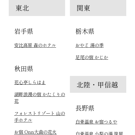
東北
関東
岩手県
栃木県
安比高原 森のホテル
おやど 湯の季
足尾の宿 かじか
秋田県
花心亭しらはま
北陸・甲信越
湖畔浪漫の宿 かたくりの
花
長野県
フォレストリゾート 山の
手ホテル
白骨温泉 お宿つるや
お宿 Onn大曲の花火
白骨温泉 小梨の湯 笹屋