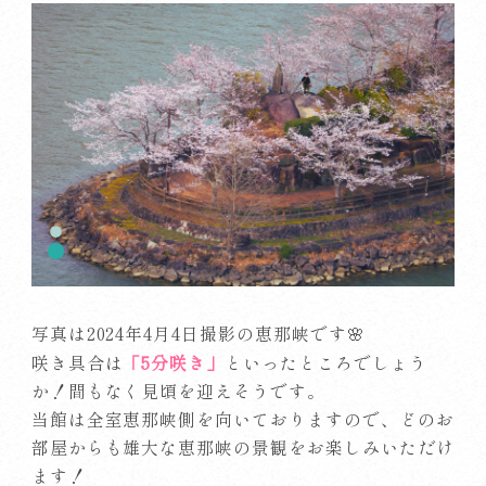
写真は2024年4月4日撮影の恵那峡です🌸
「5分咲き」
咲き具合は
といったところでしょう
か！間もなく見頃を迎えそうです。
当館は全室恵那峡側を向いておりますので、どのお
部屋からも雄大な恵那峡の景観をお楽しみいただけ
ます！