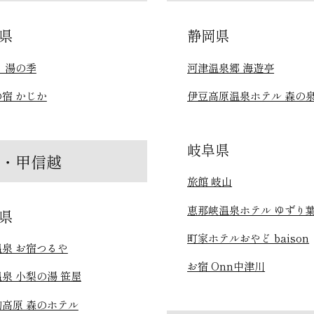
県
静岡県
 湯の季
河津温泉郷 海遊亭
宿 かじか
伊豆高原温泉ホテル 森の
岐阜県
陸・甲信越
旅館 岐山
恵那峡温泉ホテル ゆずり
県
町家ホテルおやど baison
泉 お宿つるや
お宿 Onn中津川
泉 小梨の湯 笹屋
高原 森のホテル