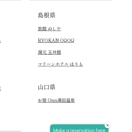
島根県
旅館 ぬしや
泉
RYOKAN OQOQ
湯元 玉井館
マリーンホテル はりも
山口県
葉
お宿 Onn湯田温泉