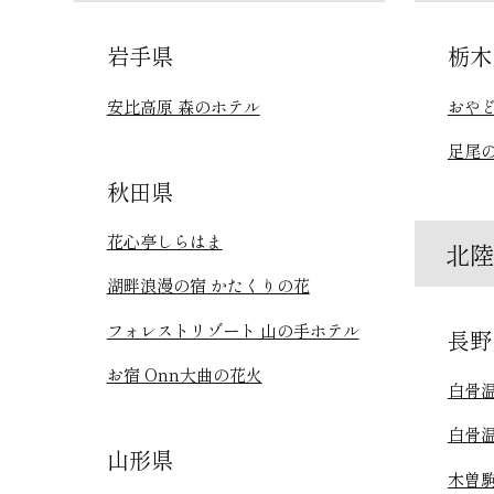
岩手県
栃木
安比高原 森のホテル
おやど
足尾の
秋田県
花心亭しらはま
北
湖畔浪漫の宿 かたくりの花
フォレストリゾート 山の手ホテル
長野
お宿 Onn大曲の花火
白骨温
白骨温
山形県
木曽駒