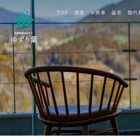
TOP
客室
お食事
温泉
館内