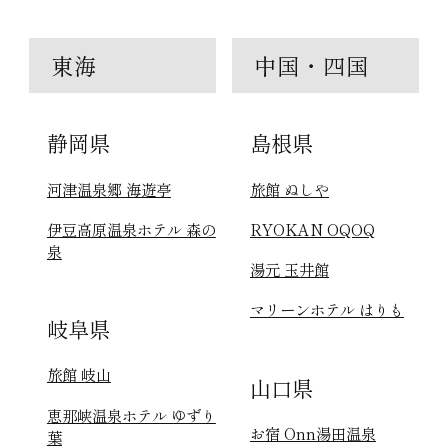
東海
中国・四国
静岡県
島根県
河津温泉郷 海遊亭
旅館 ぬしや
伊豆高原温泉ホテル 森の
RYOKAN OQOQ
泉
湯元 玉井館
マリーンホテル はりも
岐阜県
旅館 岐山
山口県
恵那峡温泉ホテル ゆずり
お宿 Onn湯田温泉
葉