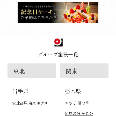
グループ施設一覧
東北
関東
岩手県
栃木県
安比高原 森のホテル
おやど 湯の季
足尾の宿 かじか