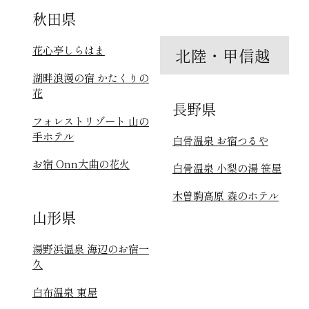
秋田県
花心亭しらはま
北陸・甲信越
湖畔浪漫の宿 かたくりの
花
長野県
フォレストリゾート 山の
手ホテル
白骨温泉 お宿つるや
お宿 Onn大曲の花火
白骨温泉 小梨の湯 笹屋
木曽駒高原 森のホテル
山形県
湯野浜温泉 海辺のお宿一
久
白布温泉 東屋